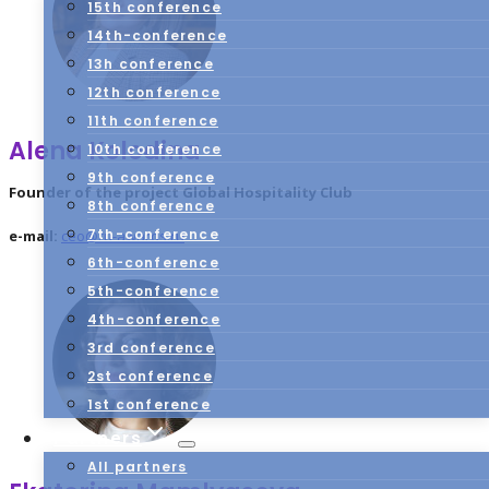
15th conference
14th-conference
13h conference
12th conference
11th conference
Alena Kolodina
10th conference
9th conference
Founder of the project Global Hospitality Club
8th conference
7th-conference
e-mail:
ceo@ru-awards.ru
6th-conference
5th-conference
4th-conference
3rd conference
2st conference
1st conference
Partners
All partners